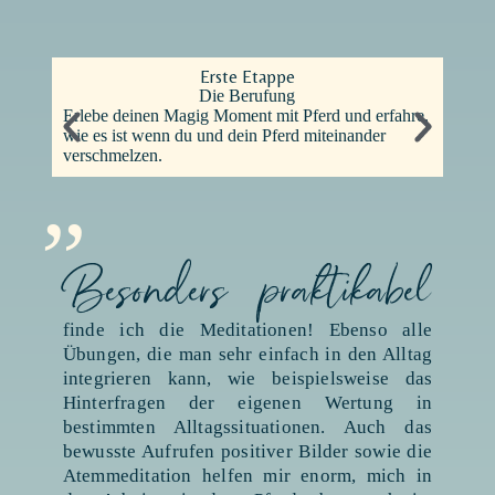
Erste Etappe
Die Berufung
Erlebe deinen Magig Moment mit Pferd und erfahre,
En
wie es ist wenn du und dein Pferd miteinander
en
„
verschmelzen.
tus
Besonders praktikabel
finde ich die Meditationen! Ebenso alle
Übungen, die man sehr einfach in den Alltag
integrieren kann, wie beispielsweise das
Hinterfragen der eigenen Wertung in
bestimmten Alltagssituationen. Auch das
bewusste Aufrufen positiver Bilder sowie die
Atemmeditation helfen mir enorm, mich in